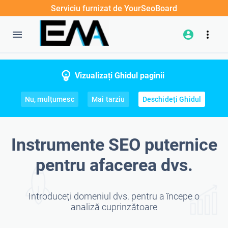
Serviciu furnizat de YourSeoBoard
Vizualizați Ghidul paginii
Nu, mulțumesc
Mai tarziu
Deschideți Ghidul
Instrumente SEO puternice
pentru afacerea dvs.
Introduceți domeniul dvs. pentru a începe o
analiză cuprinzătoare