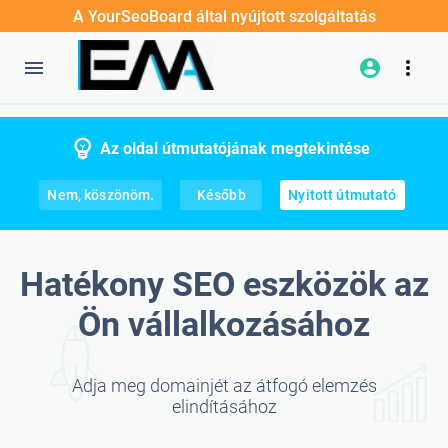
A YourSeoBoard által nyújtott szolgáltatás
Az oldal útmutatójának megtekintése
Nem, köszönöm.
Később
Nyitott útmutató
Hatékony SEO eszközök az
Ön vállalkozásához
Adja meg domainjét az átfogó elemzés
elindításához